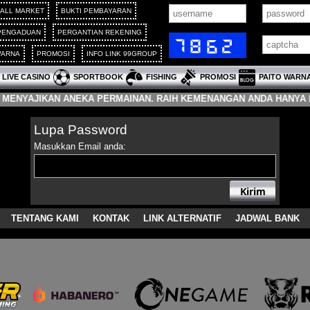
 ALL MARKET
BUKTI PEMBAYARAN
PENGADUAN
PERGANTIAN REKENING
WARNA
PROMOSI
INFO LINK 99GROUP
LIVE CASINO
SPORTBOOK
FISHING
PROMOSI
PAITO WARN
ENYAJIKAN ANEKA PERMAINAN. RAIH KEMENANGAN ANDA HANYA DI 
Lupa Password
Masukkan Email anda:
Kirim
TENTANG KAMI
KONTAK
LINK ALTERNATIF
JADWAL BANK