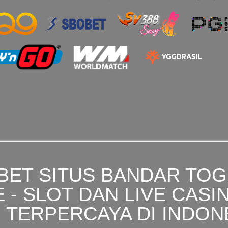
ET SITUS BANDAR TOGE
 - SLOT DAN LIVE CAS
 TERPERCAYA DI INDON