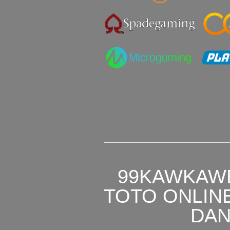
99KAWKAWB
TOTO ONLINE
DAN