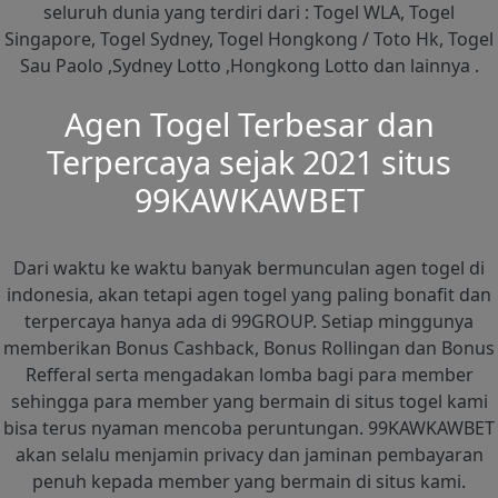
seluruh dunia yang terdiri dari : Togel WLA, Togel
Singapore, Togel Sydney, Togel Hongkong / Toto Hk, Togel
Sau Paolo ,Sydney Lotto ,Hongkong Lotto dan lainnya .
Agen Togel Terbesar dan
Terpercaya sejak 2021 situs
99KAWKAWBET
Dari waktu ke waktu banyak bermunculan agen togel di
indonesia, akan tetapi agen togel yang paling bonafit dan
terpercaya hanya ada di 99GROUP. Setiap minggunya
memberikan Bonus Cashback, Bonus Rollingan dan Bonus
Refferal serta mengadakan lomba bagi para member
sehingga para member yang bermain di situs togel kami
bisa terus nyaman mencoba peruntungan. 99KAWKAWBET
akan selalu menjamin privacy dan jaminan pembayaran
penuh kepada member yang bermain di situs kami.