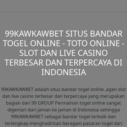
99KAWKAWBET SITUS BANDAR
TOGEL ONLINE - TOTO ONLINE -
SLOT DAN LIVE CASINO
TERBESAR DAN TERPERCAYA DI
INDONESIA
99KAWKAWBET adalah situs bandar togel online ,agen slot
dan live casino terbesar dan terpercaya yang merupakan
bagian dari 99 GROUP Permainan togel online sangat
digemari dari jaman ke jaman di Indonesia sehingga
99KAWKAWBET sebagai bandar togel terbaik dan
terlengkap menghadirkan beragam pasaran togel dari