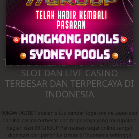
99KAWKAWBET SITUS BANDAR
TOGEL ONLINE - TOTO ONLINE -
SLOT DAN LIVE CASINO
TERBESAR DAN TERPERCAYA DI
INDONESIA
99KAWKAWBET adalah situs bandar togel online ,agen slot
dan live casino terbesar dan terpercaya yang merupakan
bagian dari 99 GROUP Permainan togel online sangat
digemari dari jaman ke jaman di Indonesia sehingga