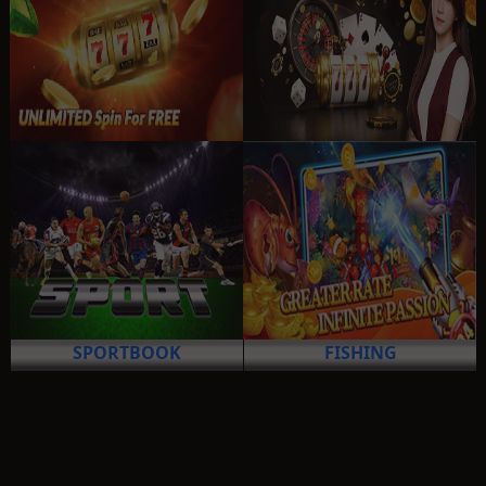
SLOT GAMES
LIVE CASINO
SPORTBOOK
FISHING