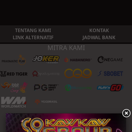
TENTANG KAMI
KONTAK
LINK ALTERNATIF
JADWAL BANK
MITRA KAMI