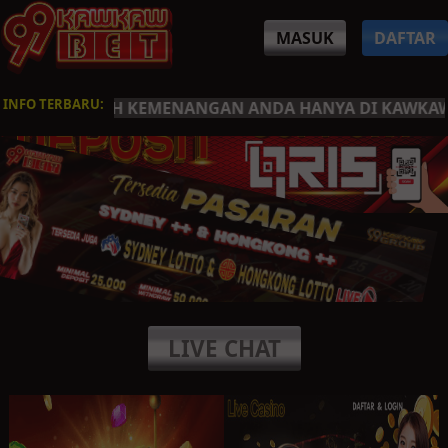
MASUK
DAFTAR
INFO TERBARU:
AINAN. RAIH KEMENANGAN ANDA HANYA DI KAWKAWBET
LIVE CHAT