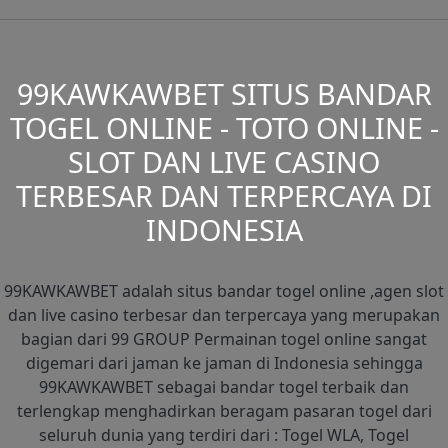
99KAWKAWBET SITUS BANDAR
TOGEL ONLINE - TOTO ONLINE -
SLOT DAN LIVE CASINO
TERBESAR DAN TERPERCAYA DI
INDONESIA
99KAWKAWBET adalah situs bandar togel online ,agen slot
dan live casino terbesar dan terpercaya yang merupakan
bagian dari 99 GROUP Permainan togel online sangat
digemari dari jaman ke jaman di Indonesia sehingga
99KAWKAWBET sebagai bandar togel terbaik dan
terlengkap menghadirkan beragam pasaran togel dari
seluruh dunia yang terdiri dari : Togel WLA, Togel