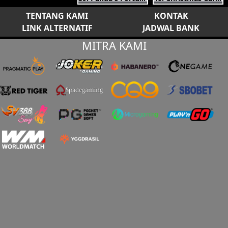
TENTANG KAMI
KONTAK
LINK ALTERNATIF
JADWAL BANK
MITRA KAMI