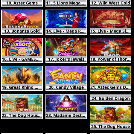
10. Aztec Gems
11. 5 Lions Megaways
12. Wild West Gold
13. Bonanza Gold
14. Live - Mega Roulette
15. Live - Mega Sic Bo
16. Live - GAMESHOWS
17. Joker's Jewels
18. Power of Thor Megaways
19. Great Rhino Megaways
20. Candy Village
21. Aztec Gems Deluxe
24. Golden Dragon
22. The Dog House Megaways
23. Madame Destiny Megaways
25. The Dog House